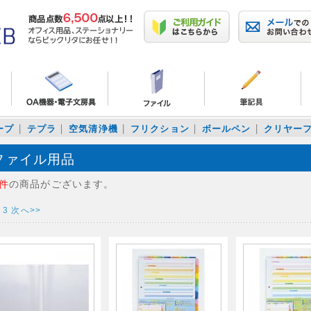
ープ
テプラ
空気清浄機
フリクション
ボールペン
クリヤー
ファイル用品
8件
の商品がございます。
3
次へ>>