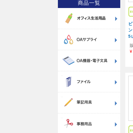
商品一覧
ビ
ン
5
¥