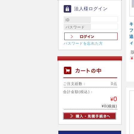
法人様ログイン
ID
キ
パスワード
フ
追
ィ
パスワードを忘れた方
¥
ご注文総数：
0点
合計金額(税込)：
0
¥
¥0(税抜)