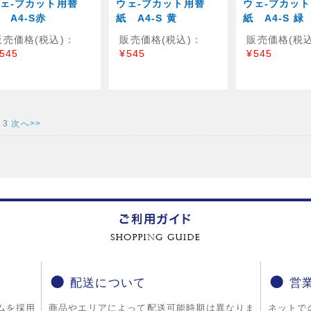
ェ-ブカット用替
ウェ-ブカット用替
ウェ-ブカッ
 A4-S赤
紙 A4-S 黄
紙 A4-S 緑
販売価格(税込)：
販売価格(税込)：
販売価格(税込
545
¥545
¥545
3
次へ>>
配送について
営
ムを採用
商品やエリアによって配送可能時期は異なりま
ネットで