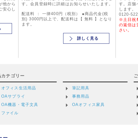
が他から
す。会員登録時に詳細はお知らせいたします。
す。店舗
ご安心し
します。
配送料 ： 一律400円（税別） ●商品代金(税
0120-52
別) 3000円以上で、配送料は【 無料 】となり
※土日祝
ます。
の返信は
る
さい。
詳しく見る
品カテゴリー
オフィス生活用品
筆記用具
OAサプライ
事務用品
OA機器・電子文具
OAオフィス家具
ファイル