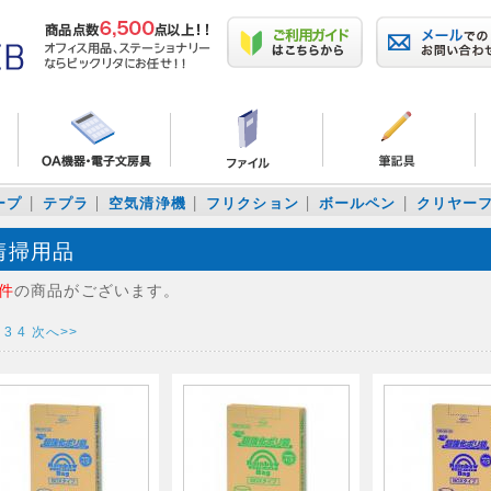
ープ
テプラ
空気清浄機
フリクション
ボールペン
クリヤー
清掃用品
8件
の商品がございます。
3
4
次へ>>