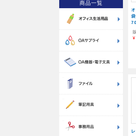
商品一覧
オ
袋
7
¥
レ