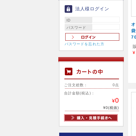
法人様ログイン
ID
オ
パスワード
袋
7
パスワードを忘れた方
¥
ご注文総数：
0点
合計金額(税込)：
0
¥
¥0(税抜)