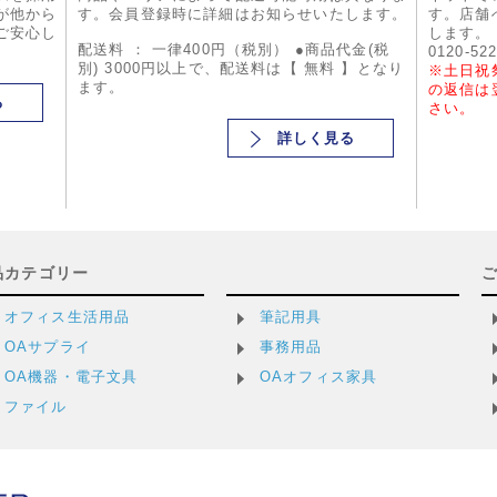
が他から
す。会員登録時に詳細はお知らせいたします。
す。店舗
ご安心し
します。
配送料 ： 一律400円（税別） ●商品代金(税
0120-52
別) 3000円以上で、配送料は【 無料 】となり
※土日祝
ます。
の返信は
る
さい。
詳しく見る
品カテゴリー
オフィス生活用品
筆記用具
OAサプライ
事務用品
OA機器・電子文具
OAオフィス家具
ファイル