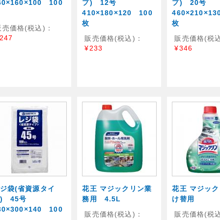
60×160×100 100
プ) 12号
プ) 20号
410×180×120 100
460×210×13
枚
枚
販売価格(税込)：
247
販売価格(税込)：
販売価格(税込
¥233
¥346
ジ袋(省資源タイ
花王 マジックリン業
花王 マジッ
) 45号
務用 4.5L
け替用
30×300×140 100
販売価格(税込)：
販売価格(税込