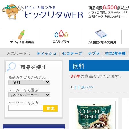
人気ワード：
ティッシュ
セロテープ
テプラ
空気清浄機
飲料
37件
の商品がございます。
商品カテゴリから選ぶ
1
2
3
次へ>>
メーカーから選ぶ
キーワードを入力