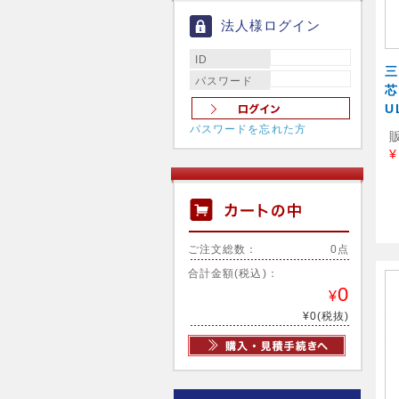
法人様ログイン
ID
三
パスワード
芯
U
パスワードを忘れた方
¥
ご注文総数：
0点
合計金額(税込)：
0
¥
¥0(税抜)