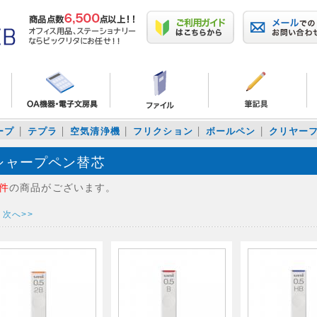
ープ
テプラ
空気清浄機
フリクション
ボールペン
クリヤー
シャープペン替芯
9件
の商品がございます。
次へ>>