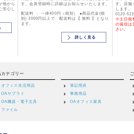
が他から
す。会員登録時に詳細はお知らせいたします。
す。店舗
ご安心し
します。
配送料 ： 一律400円（税別） ●商品代金(税
0120-52
別) 3000円以上で、配送料は【 無料 】となり
※土日祝
ます。
の返信は
る
さい。
詳しく見る
品カテゴリー
オフィス生活用品
筆記用具
OAサプライ
事務用品
OA機器・電子文具
OAオフィス家具
ファイル