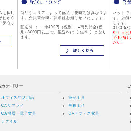
配送について
営
ムを採用
商品やエリアによって配送可能時期は異なりま
ネットで
が他から
す。会員登録時に詳細はお知らせいたします。
す。店舗
ご安心し
します。
配送料 ： 一律400円（税別） ●商品代金(税
0120-52
別) 3000円以上で、配送料は【 無料 】となり
※土日祝
ます。
の返信は
る
さい。
詳しく見る
品カテゴリー
オフィス生活用品
筆記用具
OAサプライ
事務用品
OA機器・電子文具
OAオフィス家具
ファイル