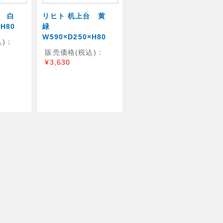
台 白
リヒト 机上台 黄
×H80
緑
W590×D250×H80
)：
販売価格(税込)：
¥3,630