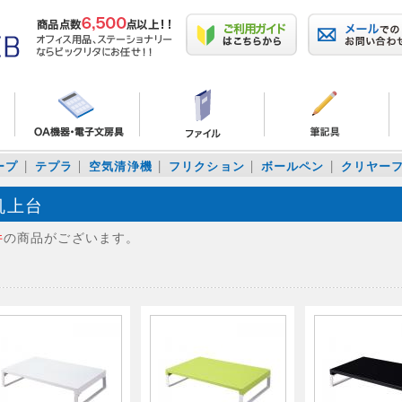
ープ
テプラ
空気清浄機
フリクション
ボールペン
クリヤー
机上台
件
の商品がございます。