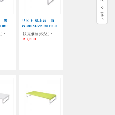
台 黒
リヒト 机上台 白
×H80
W390×D250×H160
)：
販売価格(税込)：
¥3,300