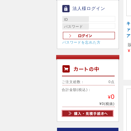
法人様ログイン
ID
キ
パスワード
ァ
ア
パスワードを忘れた方
¥
ご注文総数：
0点
合計金額(税込)：
0
¥
¥0(税抜)