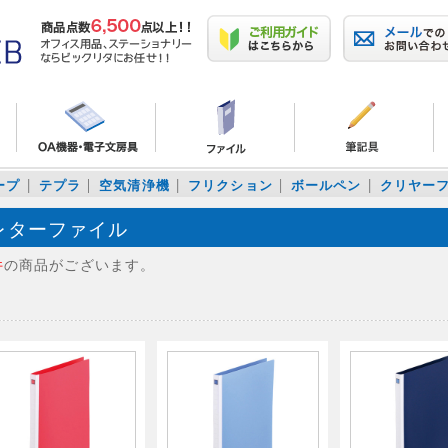
ープ
テプラ
空気清浄機
フリクション
ボールペン
クリヤー
レターファイル
件
の商品がございます。