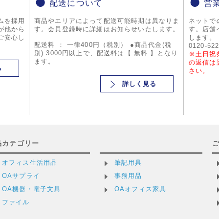
配送について
営
ムを採用
商品やエリアによって配送可能時期は異なりま
ネットで
が他から
す。会員登録時に詳細はお知らせいたします。
す。店舗
ご安心し
します。
配送料 ： 一律400円（税別） ●商品代金(税
0120-52
別) 3000円以上で、配送料は【 無料 】となり
※土日祝
ます。
の返信は
る
さい。
詳しく見る
品カテゴリー
オフィス生活用品
筆記用具
OAサプライ
事務用品
OA機器・電子文具
OAオフィス家具
ファイル