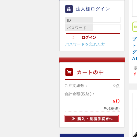
法人様ログイン
ID
パスワード
プ
パスワードを忘れた方
ト
グ
A
¥
ご注文総数：
0点
合計金額(税込)：
0
¥
¥0(税抜)