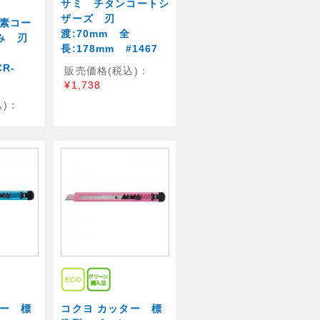
サミ チタンコートシ
ザーズ 刃
ッ素コー
渡:70mm 全
み 刃
長:178mm #1467
R-
販売価格(税込)：
¥1,738
)：
ター 標
コクヨ カッター 標