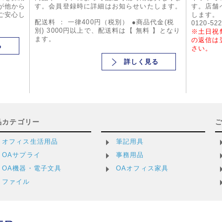
が他から
す。会員登録時に詳細はお知らせいたします。
す。店舗
ご安心し
します。
配送料 ： 一律400円（税別） ●商品代金(税
0120-52
別) 3000円以上で、配送料は【 無料 】となり
※土日祝
ます。
の返信は
る
さい。
詳しく見る
品カテゴリー
オフィス生活用品
筆記用具
OAサプライ
事務用品
OA機器・電子文具
OAオフィス家具
ファイル