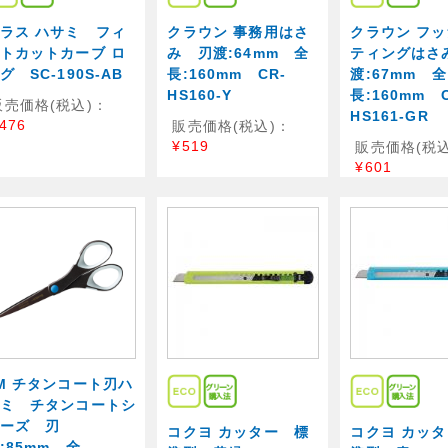
ラス ハサミ フィ
クラウン 事務用はさ
クラウン フ
トカットカーブ ロ
み 刃渡:64mm 全
ティングはさ
グ SC-190S-AB
長:160mm CR-
渡:67mm 全
HS160-Y
長:160mm C
販売価格(税込)：
HS161-GR
476
販売価格(税込)：
¥519
販売価格(税込
¥601
M チタンコート刃ハ
ミ チタンコートシ
ーズ 刃
コクヨ カッター 標
コクヨ カッ
:85mm 全