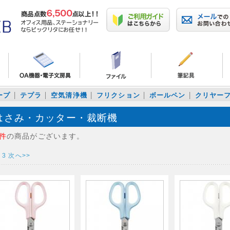
ープ
テプラ
空気清浄機
フリクション
ボールペン
クリヤー
はさみ・カッター・裁断機
6件
の商品がございます。
3
次へ>>