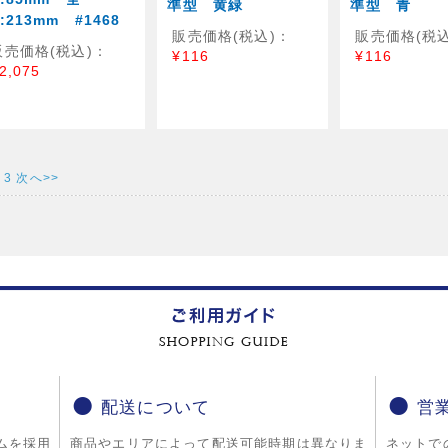
準型 黄緑
準型 青
:213mm #1468
販売価格(税込)：
販売価格(税込
販売価格(税込)：
¥116
¥116
2,075
3
次へ>>
配送について
営
ムを採用
商品やエリアによって配送可能時期は異なりま
ネットで