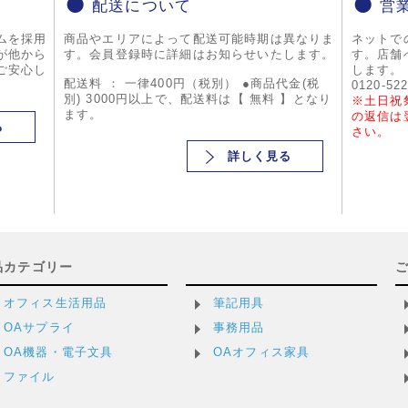
配送について
営
ムを採用
商品やエリアによって配送可能時期は異なりま
ネットで
が他から
す。会員登録時に詳細はお知らせいたします。
す。店舗
ご安心し
します。
配送料 ： 一律400円（税別） ●商品代金(税
0120-52
別) 3000円以上で、配送料は【 無料 】となり
※土日祝
ます。
の返信は
る
さい。
詳しく見る
品カテゴリー
オフィス生活用品
筆記用具
OAサプライ
事務用品
OA機器・電子文具
OAオフィス家具
ファイル