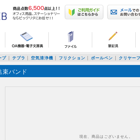
ープ
テプラ
空気清浄機
フリクション
ボールペン
クリヤー
結束バンド
現在、商品はございません。