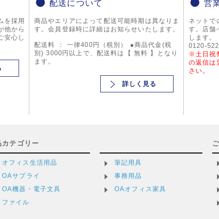
配送について
営
ムを採用
商品やエリアによって配送可能時期は異なりま
ネットで
が他から
す。会員登録時に詳細はお知らせいたします。
す。店舗
ご安心し
します。
配送料 ： 一律400円（税別） ●商品代金(税
0120-52
別) 3000円以上で、配送料は【 無料 】となり
※土日祝
ます。
の返信は
る
さい。
詳しく見る
品カテゴリー
オフィス生活用品
筆記用具
OAサプライ
事務用品
OA機器・電子文具
OAオフィス家具
ファイル