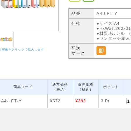
品番
A4-LFT-Y
仕様
●サイズ:A4
●HxWxT:260x3
●材質:段ボ-ル (
●ワンタッチ組み
配送
各画像をクリックで拡大します
マーク
通常価格
販売価格
商品コード
ポイント
（税込）
（税込）
A4-LFT-Y
¥572
¥383
3 Pt