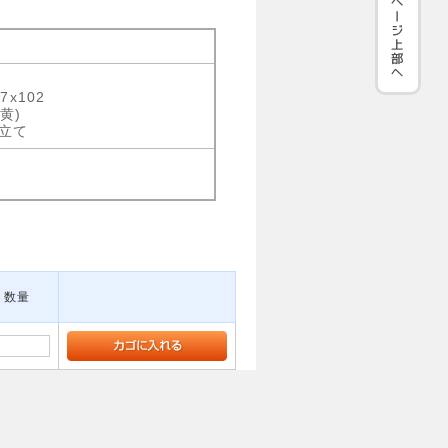
17x102
黄)
立て
数量