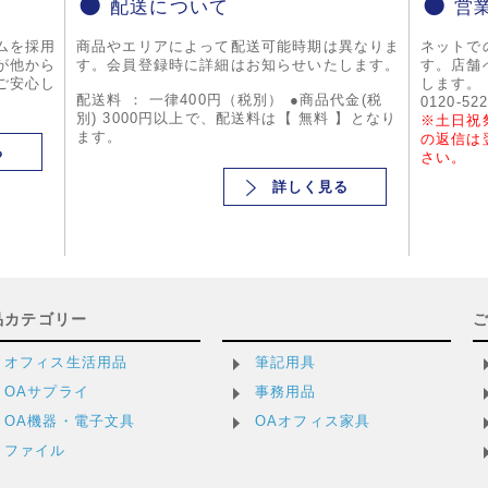
配送について
営
ムを採用
商品やエリアによって配送可能時期は異なりま
ネットで
が他から
す。会員登録時に詳細はお知らせいたします。
す。店舗
ご安心し
します。
配送料 ： 一律400円（税別） ●商品代金(税
0120-52
別) 3000円以上で、配送料は【 無料 】となり
※土日祝
ます。
の返信は
る
さい。
詳しく見る
品カテゴリー
オフィス生活用品
筆記用具
OAサプライ
事務用品
OA機器・電子文具
OAオフィス家具
ファイル