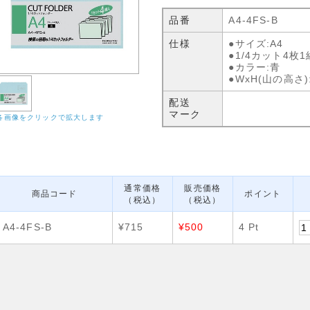
品番
A4-4FS-B
仕様
●サイズ:A4
●1/4カット4枚
●カラー:青
●WxH(山の高さ):3
配送
マーク
各画像をクリックで拡大します
通常価格
販売価格
商品コード
ポイント
（税込）
（税込）
A4-4FS-B
¥715
¥500
4 Pt