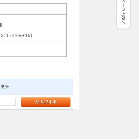
1組
11x240(+15)
数量