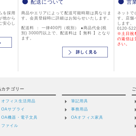
配送について
営
ムを採用
商品やエリアによって配送可能時期は異なりま
ネットで
が他から
す。会員登録時に詳細はお知らせいたします。
す。店舗
ご安心し
します。
配送料 ： 一律400円（税別） ●商品代金(税
0120-52
別) 3000円以上で、配送料は【 無料 】となり
※土日祝
ます。
の返信は
る
さい。
詳しく見る
品カテゴリー
オフィス生活用品
筆記用具
OAサプライ
事務用品
OA機器・電子文具
OAオフィス家具
ファイル