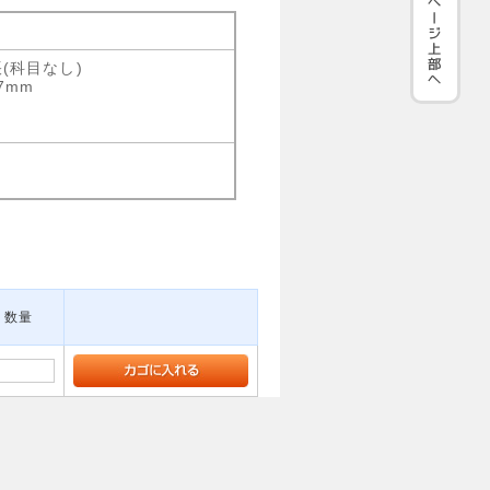
(科目なし)
7mm
数量