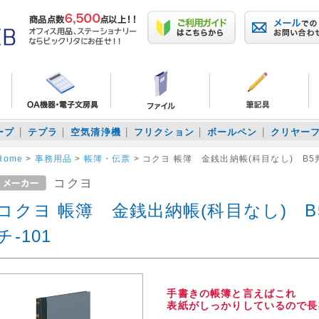
ープ
テプラ
空気清浄機
フリクション
ボールペン
クリヤー
Home
>
事務用品
>
帳簿・伝票
>
コクヨ 帳簿 金銭出納帳(科目なし) B5
コクヨ
コクヨ 帳簿 金銭出納帳(科目なし) B
チ-101
手書きの帳簿と言えばこれ
表紙がしっかりしているので長