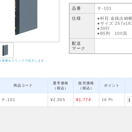
品番
チ-101
仕様
●科目:金銭出納帳
●サイズ:257x18
●30行
●B5判 100頁
配送
マーク
各画像をクリックで拡大します
通常価格
販売価格
商品コード
ポイント
（税込）
（税込）
チ-101
¥2,365
¥1,774
16 Pt