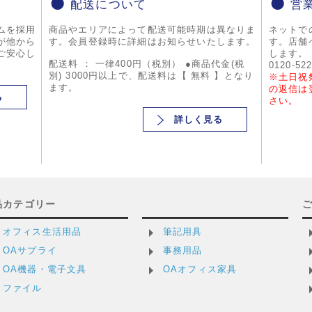
配送について
営
ムを採用
商品やエリアによって配送可能時期は異なりま
ネットで
が他から
す。会員登録時に詳細はお知らせいたします。
す。店舗
ご安心し
します。
配送料 ： 一律400円（税別） ●商品代金(税
0120-52
別) 3000円以上で、配送料は【 無料 】となり
※土日祝
ます。
の返信は
る
さい。
詳しく見る
品カテゴリー
オフィス生活用品
筆記用具
OAサプライ
事務用品
OA機器・電子文具
OAオフィス家具
ファイル