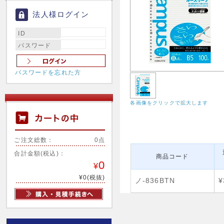
法人様ログイン
ID
パスワード
パスワードを忘れた方
各画像をクリックで拡大します
ご注文総数：
0点
合計金額(税込)：
商品コード
0
¥
¥0(税抜)
ノ-836BTN
¥