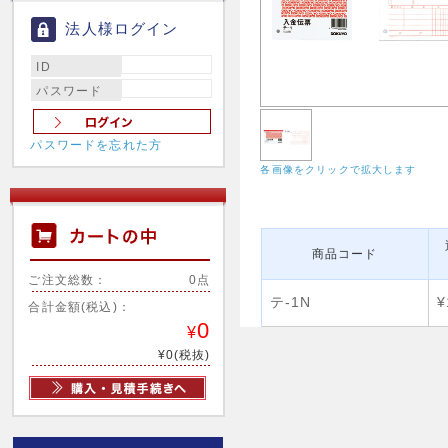
法人様ログイン
ID
パスワード
パスワードを忘れた方
各画像をクリックで拡大します
商品コード
ご注文総数：
0点
テ-1N
¥
合計金額(税込)：
0
¥
¥0(税抜)