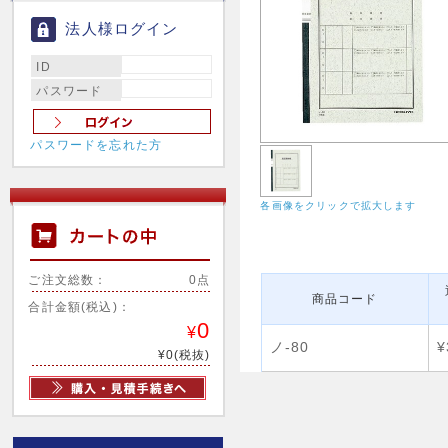
法人様ログイン
ID
パスワード
パスワードを忘れた方
各画像をクリックで拡大します
ご注文総数：
0点
商品コード
合計金額(税込)：
0
¥
ノ-80
¥
¥0(税抜)