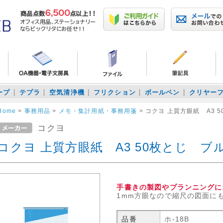
ープ
テプラ
空気清浄機
フリクション
ボールペン
クリヤー
Home
>
事務用品
>
メモ・集計用紙・事務用箋
>
コクヨ 上質方眼紙 A3 
コクヨ
コクヨ 上質方眼紙 A3 50枚とじ ブ
手書きの製図やプランニングに
1mm方眼なので縮尺の図面に
品番
ホ-18B