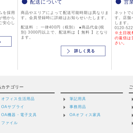
配送について
営
ムを採用
商品やエリアによって配送可能時期は異なりま
ネットで
が他から
す。会員登録時に詳細はお知らせいたします。
す。店舗
ご安心し
します。
配送料 ： 一律400円（税別） ●商品代金(税
0120-52
別) 3000円以上で、配送料は【 無料 】となり
※土日祝
ます。
の返信は
る
さい。
詳しく見る
品カテゴリー
オフィス生活用品
筆記用具
OAサプライ
事務用品
OA機器・電子文具
OAオフィス家具
ファイル