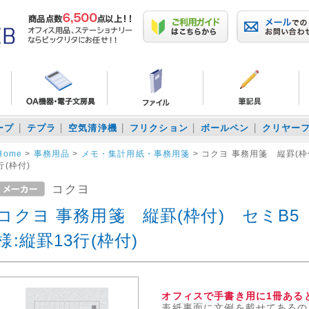
ープ
テプラ
空気清浄機
フリクション
ボールペン
クリヤー
Home
>
事務用品
>
メモ・集計用紙・事務用箋
>
コクヨ 事務用箋 縦罫(枠付
行(枠付)
コクヨ
コクヨ 事務用箋 縦罫(枠付) セミB5 2
様:縦罫13行(枠付)
オフィスで手書き用に1冊ある
表紙裏面に文例を載せてあるの