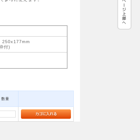
250x177mm
枠付)
数量