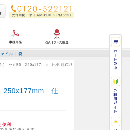
ファイル
袋
) セミB5 250x177mm 仕様:縦罫13
50x177mm 仕
と便利
で参考に使えます。