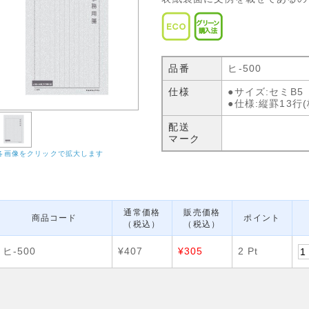
品番
ヒ-500
仕様
●サイズ:セミB5 
●仕様:縦罫13行(
配送
マーク
各画像をクリックで拡大します
通常価格
販売価格
商品コード
ポイント
（税込）
（税込）
ヒ-500
¥407
¥305
2 Pt