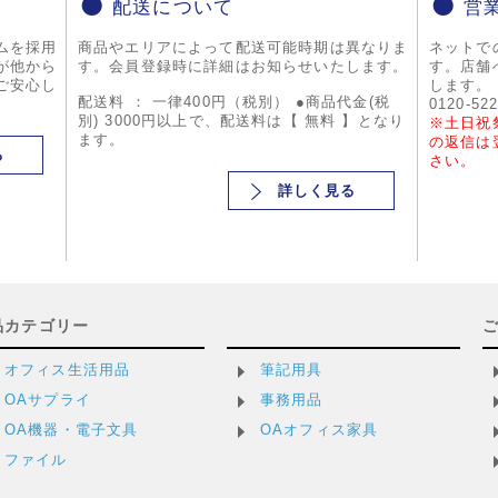
配送について
営
ムを採用
商品やエリアによって配送可能時期は異なりま
ネットで
が他から
す。会員登録時に詳細はお知らせいたします。
す。店舗
ご安心し
します。
配送料 ： 一律400円（税別） ●商品代金(税
0120-52
別) 3000円以上で、配送料は【 無料 】となり
※土日祝
ます。
の返信は
る
さい。
詳しく見る
品カテゴリー
オフィス生活用品
筆記用具
OAサプライ
事務用品
OA機器・電子文具
OAオフィス家具
ファイル