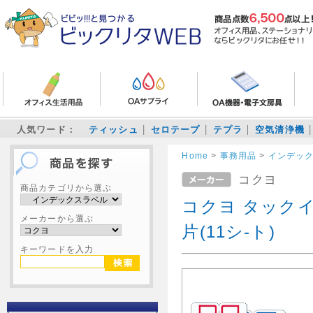
人気ワード：
ティッシュ
セロテープ
テプラ
空気清浄機
Home
>
事務用品
>
インデッ
コクヨ
商品カテゴリから選ぶ
コクヨ タックイ
メーカーから選ぶ
片(11シ-ト)
キーワードを入力