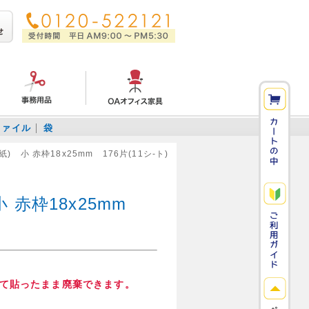
ファイル
袋
 小 赤枠18x25mm 176片(11シ-ト)
 赤枠18x25mm
て貼ったまま廃棄できます。