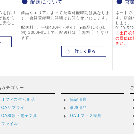
配送について
営
ムを採用
商品やエリアによって配送可能時期は異なりま
ネットで
が他から
す。会員登録時に詳細はお知らせいたします。
す。店舗
ご安心し
します。
配送料 ： 一律400円（税別） ●商品代金(税
0120-52
別) 3000円以上で、配送料は【 無料 】となり
※土日祝
ます。
の返信は
る
さい。
詳しく見る
品カテゴリー
オフィス生活用品
筆記用具
OAサプライ
事務用品
OA機器・電子文具
OAオフィス家具
ファイル