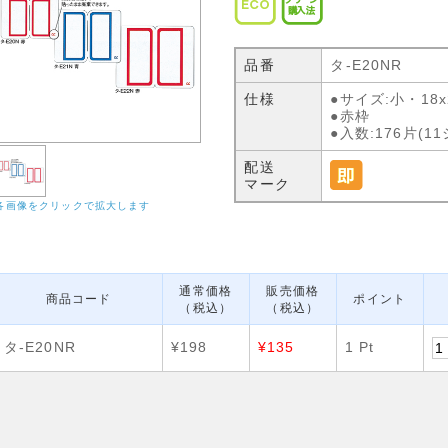
品番
タ-E20NR
仕様
●サイズ:小・18x
●赤枠
●入数:176片(11
配送
マーク
各画像をクリックで拡大します
通常価格
販売価格
商品コード
ポイント
（税込）
（税込）
タ-E20NR
¥198
¥135
1 Pt