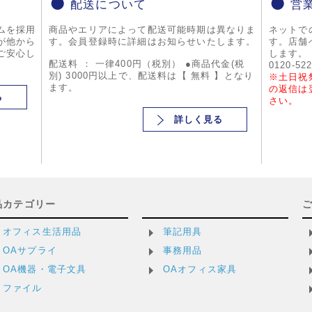
配送について
営
ムを採用
商品やエリアによって配送可能時期は異なりま
ネットで
が他から
す。会員登録時に詳細はお知らせいたします。
す。店舗
ご安心し
します。
配送料 ： 一律400円（税別） ●商品代金(税
0120-52
別) 3000円以上で、配送料は【 無料 】となり
※土日祝
ます。
の返信は
る
さい。
詳しく見る
品カテゴリー
オフィス生活用品
筆記用具
OAサプライ
事務用品
OA機器・電子文具
OAオフィス家具
ファイル