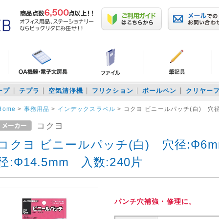
ープ
テプラ
空気清浄機
フリクション
ボールペン
クリヤー
Home
>
事務用品
>
インデックスラベル
>
コクヨ ビニールパッチ(白) 穴径:
コクヨ
コクヨ ビニールパッチ(白) 穴径:Φ6
径:Φ14.5mm 入数:240片
パンチ穴補強・修理に。