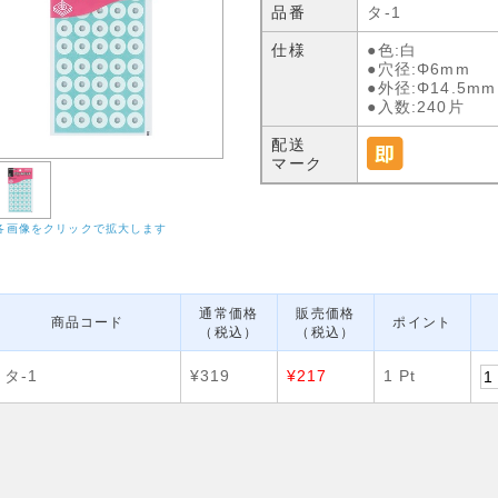
品番
タ-1
仕様
●色:白
●穴径:Φ6mm
●外径:Φ14.5mm
●入数:240片
配送
マーク
各画像をクリックで拡大します
通常価格
販売価格
商品コード
ポイント
（税込）
（税込）
タ-1
¥319
¥217
1 Pt