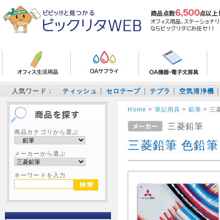
人気ワード：
ティッシュ
セロテープ
テプラ
空気清浄機
Home
>
筆記用具
>
鉛筆
>
三
三菱鉛筆
商品カテゴリから選ぶ
三菱鉛筆 色鉛筆
メーカーから選ぶ
キーワードを入力