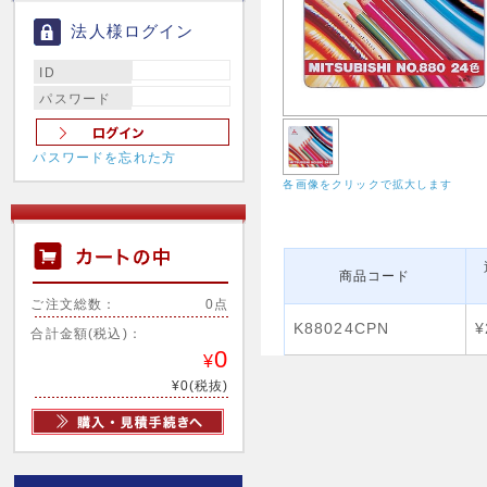
法人様ログイン
ID
パスワード
パスワードを忘れた方
各画像をクリックで拡大します
商品コード
ご注文総数：
0点
K88024CPN
¥
合計金額(税込)：
0
¥
¥0(税抜)