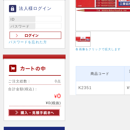
法人様ログイン
ID
パスワード
パスワードを忘れた方
各画像をクリックで拡大します
商品コード
ご注文総数：
0点
K2351
¥
合計金額(税込)：
0
¥
¥0(税抜)