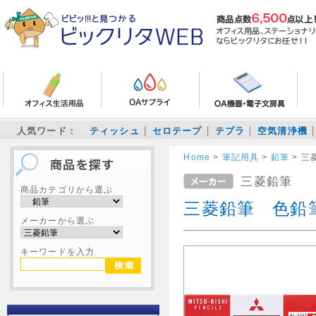
人気ワード：
ティッシュ
セロテープ
テプラ
空気清浄機
Home
>
筆記用具
>
鉛筆
>
三
三菱鉛筆
商品カテゴリから選ぶ
三菱鉛筆 色鉛
メーカーから選ぶ
キーワードを入力