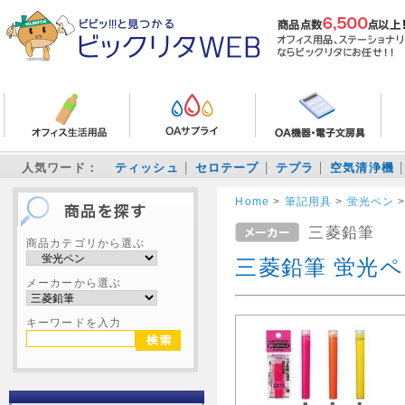
人気ワード：
ティッシュ
セロテープ
テプラ
空気清浄機
Home
>
筆記用具
>
蛍光ペン
三菱鉛筆
商品カテゴリから選ぶ
三菱鉛筆 蛍光
メーカーから選ぶ
キーワードを入力