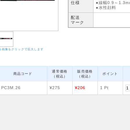
仕様
●線幅0.9～1.3m
●水性顔料
配送
マーク
各画像をクリックで拡大します
通常価格
販売価格
商品コード
ポイント
（税込）
（税込）
PC3M.26
¥275
¥206
1 Pt