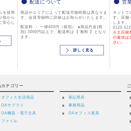
配送について
営
ムを採用
商品やエリアによって配送可能時期は異なりま
ネットで
が他から
す。会員登録時に詳細はお知らせいたします。
す。店舗
ご安心し
します。
配送料 ： 一律400円（税別） ●商品代金(税
0120-52
別) 3000円以上で、配送料は【 無料 】となり
※土日祝
ます。
の返信は
る
さい。
詳しく見る
品カテゴリー
オフィス生活用品
筆記用具
OAサプライ
事務用品
OA機器・電子文具
OAオフィス家具
ファイル