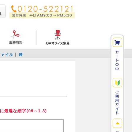
ファイル
袋
適な細字(09～1.3)