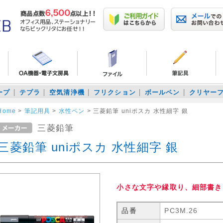
ープ
テプラ
空気清浄機
フリクション
ボールペン
クリヤー
Home
>
筆記用具
>
水性ペン
>
三菱鉛筆 uniポスカ 水性細字 銀
三菱鉛筆
三菱鉛筆 uniポスカ 水性細字 銀
小さな文字や縁取り、細部書きに最
品番
PC3M.26