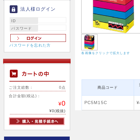
法人様ログイン
ID
パスワード
パスワードを忘れた方
各画像をクリックで拡大します
ご注文総数：
0点
商品コード
合計金額(税込)：
0
PC5M15C
¥
¥
¥0(税抜)