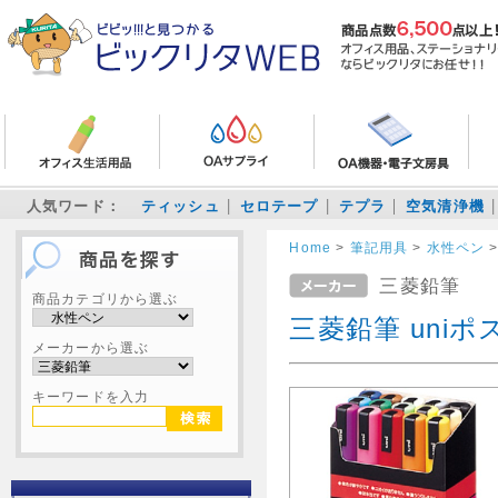
人気ワード：
ティッシュ
セロテープ
テプラ
空気清浄機
Home
>
筆記用具
>
水性ペン
三菱鉛筆
商品カテゴリから選ぶ
三菱鉛筆 uniポ
メーカーから選ぶ
キーワードを入力