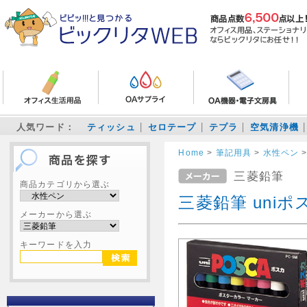
人気ワード：
ティッシュ
セロテープ
テプラ
空気清浄機
Home
>
筆記用具
>
水性ペン
三菱鉛筆
商品カテゴリから選ぶ
三菱鉛筆 uniポ
メーカーから選ぶ
キーワードを入力