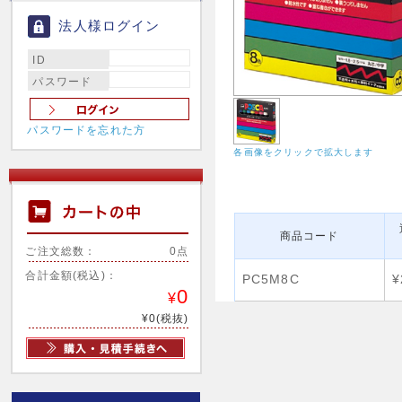
法人様ログイン
ID
パスワード
パスワードを忘れた方
各画像をクリックで拡大します
商品コード
ご注文総数：
0点
合計金額(税込)：
PC5M8C
¥
0
¥
¥0(税抜)