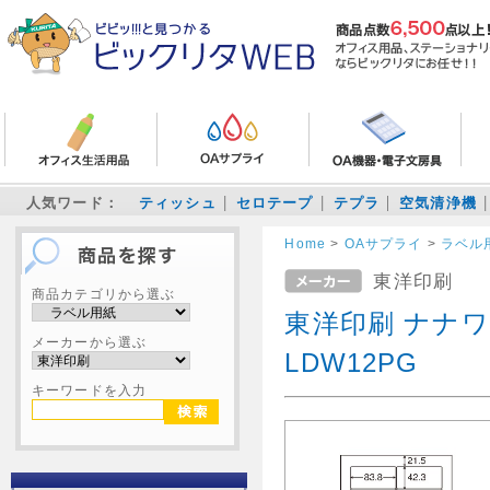
人気ワード：
ティッシュ
セロテープ
テプラ
空気清浄機
Home
>
OAサプライ
>
ラベル
東洋印刷
商品カテゴリから選ぶ
東洋印刷 ナナワ
メーカーから選ぶ
LDW12PG
キーワードを入力