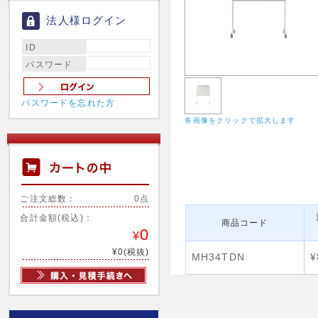
法人様ログイン
ID
パスワード
パスワードを忘れた方
各画像をクリックで拡大します
ご注文総数：
0点
合計金額(税込)：
商品コード
0
¥
¥0(税抜)
MH34TDN
¥