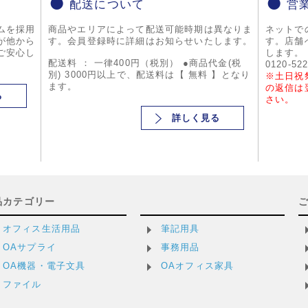
配送について
営
ムを採用
商品やエリアによって配送可能時期は異なりま
ネットで
が他から
す。会員登録時に詳細はお知らせいたします。
す。店舗
ご安心し
します。
配送料 ： 一律400円（税別） ●商品代金(税
0120-52
別) 3000円以上で、配送料は【 無料 】となり
※土日祝
ます。
の返信は
る
さい。
詳しく見る
品カテゴリー
オフィス生活用品
筆記用具
OAサプライ
事務用品
OA機器・電子文具
OAオフィス家具
ファイル