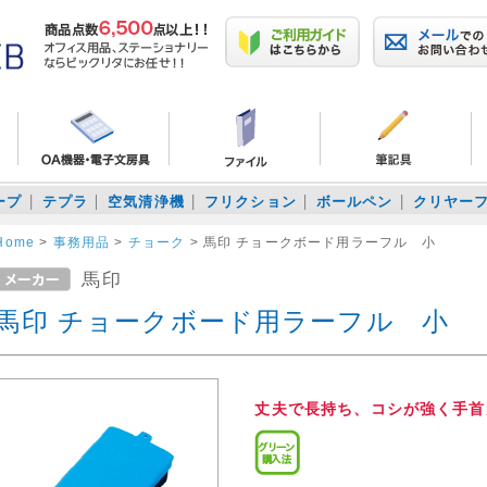
ープ
テプラ
空気清浄機
フリクション
ボールペン
クリヤー
Home
>
事務用品
>
チョーク
>
馬印 チョークボード用ラーフル 小
馬印
馬印 チョークボード用ラーフル 小
丈夫で長持ち、コシが強く手首