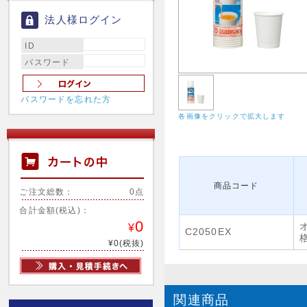
法人様ログイン
ID
パスワード
パスワードを忘れた方
各画像をクリックで拡大します
商品コード
ご注文総数：
0点
合計金額(税込)：
0
¥
C2050EX
¥0(税抜)
関連商品