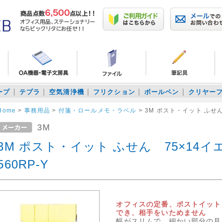
ープ
テプラ
空気清浄機
フリクション
ボールペン
クリヤー
Home
>
事務用品
>
付箋・ロールメモ・ラベル
>
3M ポスト・イット ふせん 
3M
3M ポスト・イット ふせん 75×14イ
560RP-Y
オフィスの定番、ポストイット
でき、相手をいためません
幅がスリムで、細かい部分の見