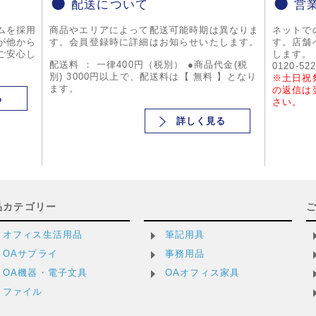
配送について
営
ムを採用
商品やエリアによって配送可能時期は異なりま
ネットで
が他から
す。会員登録時に詳細はお知らせいたします。
す。店舗
ご安心し
します。
配送料 ： 一律400円（税別） ●商品代金(税
0120-52
別) 3000円以上で、配送料は【 無料 】となり
※土日祝
ます。
の返信は
る
さい。
詳しく見る
品カテゴリー
オフィス生活用品
筆記用具
OAサプライ
事務用品
OA機器・電子文具
OAオフィス家具
ファイル