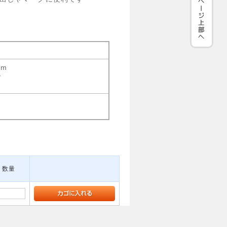
mm
ー
数量