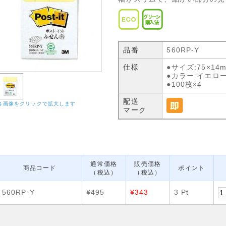
品番
560RP-Y
仕様
●サイズ:75×14
●カラー:イエロ
●100枚×4
配送
各画像をクリックで拡大します
マーク
通常価格
販売価格
商品コード
ポイント
（税込）
（税込）
560RP-Y
¥495
¥343
3 Pt