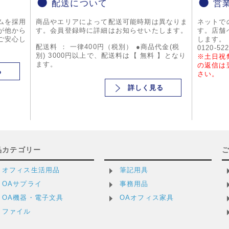
配送について
営
ムを採用
商品やエリアによって配送可能時期は異なりま
ネットで
が他から
す。会員登録時に詳細はお知らせいたします。
す。店舗
ご安心し
します。
配送料 ： 一律400円（税別） ●商品代金(税
0120-52
別) 3000円以上で、配送料は【 無料 】となり
※土日祝
ます。
の返信は
る
さい。
詳しく見る
品カテゴリー
オフィス生活用品
筆記用具
OAサプライ
事務用品
OA機器・電子文具
OAオフィス家具
ファイル