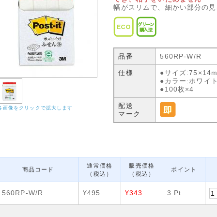
幅がスリムで、細かい部分の見
品番
560RP-W/R
仕様
●サイズ:75×14
●カラー:ホワイト
●100枚×4
配送
各画像をクリックで拡大します
マーク
通常価格
販売価格
商品コード
ポイント
（税込）
（税込）
560RP-W/R
¥495
¥343
3 Pt