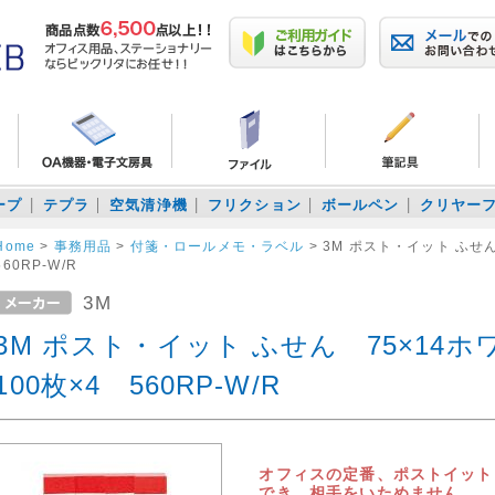
ープ
テプラ
空気清浄機
フリクション
ボールペン
クリヤー
Home
>
事務用品
>
付箋・ロールメモ・ラベル
>
3M ポスト・イット ふせん
560RP-W/R
3M
3M ポスト・イット ふせん 75×14
100枚×4 560RP-W/R
オフィスの定番、ポストイット
でき、相手をいためません