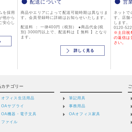
配送について
営
ムを採用
商品やエリアによって配送可能時期は異なりま
ネットで
が他から
す。会員登録時に詳細はお知らせいたします。
す。店舗
ご安心し
します。
配送料 ： 一律400円（税別） ●商品代金(税
0120-52
別) 3000円以上で、配送料は【 無料 】となり
※土日祝
ます。
の返信は
る
さい。
詳しく見る
品カテゴリー
オフィス生活用品
筆記用具
OAサプライ
事務用品
OA機器・電子文具
OAオフィス家具
ファイル