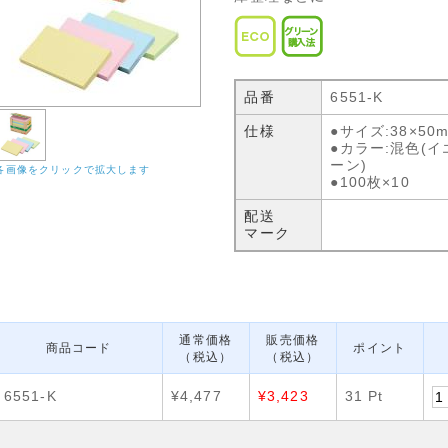
品番
6551-K
仕様
●サイズ:38×50
●カラー:混色(
ーン)
各画像をクリックで拡大します
●100枚×10
配送
マーク
通常価格
販売価格
商品コード
ポイント
（税込）
（税込）
6551-K
¥4,477
¥3,423
31 Pt