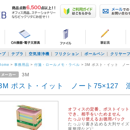
ープ
テプラ
空気清浄機
フリクション
ボールペン
クリヤー
Home
>
事務用品
>
付箋・ロールメモ・ラベル
>
3M ポスト・イット ノート7
3M
3M ポスト・イット ノート75×127 混色
オフィスの定番、ポストイット
でき、相手をいためません
たっぷり使えるお徳用パック
たっぷり書き込める大判サイズ
庫整理などに