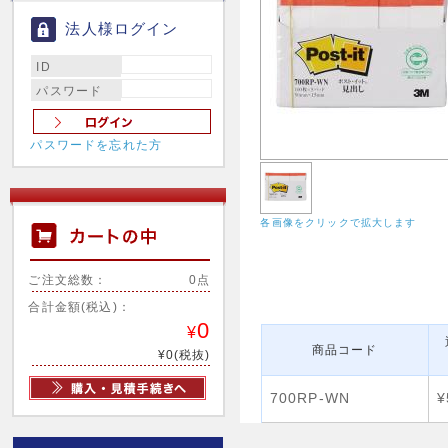
法人様ログイン
ID
パスワード
パスワードを忘れた方
各画像をクリックで拡大します
ご注文総数：
0点
合計金額(税込)：
0
¥
商品コード
¥0(税抜)
700RP-WN
¥