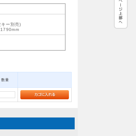
錠キー別売)
H1790mm
数量