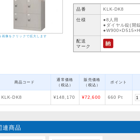
品番
KLK-DK8
仕様
●8人用
●ダイヤル錠(開
●W900×D515×
各画像をクリックで拡大します
配送
マーク
通常価格
販売価格
商品コード
ポイント
（税込）
（税込）
KLK-DK8
¥148,170
¥72,600
660 Pt
関連商品