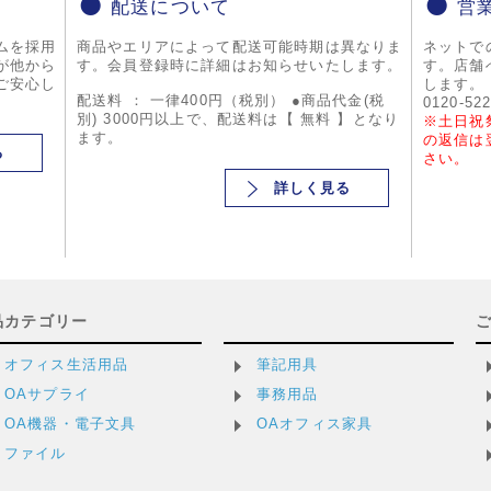
配送について
営
ムを採用
商品やエリアによって配送可能時期は異なりま
ネットで
が他から
す。会員登録時に詳細はお知らせいたします。
す。店舗
ご安心し
します。
配送料 ： 一律400円（税別） ●商品代金(税
0120-52
別) 3000円以上で、配送料は【 無料 】となり
※土日祝
ます。
の返信は
る
さい。
詳しく見る
品カテゴリー
オフィス生活用品
筆記用具
OAサプライ
事務用品
OA機器・電子文具
OAオフィス家具
ファイル