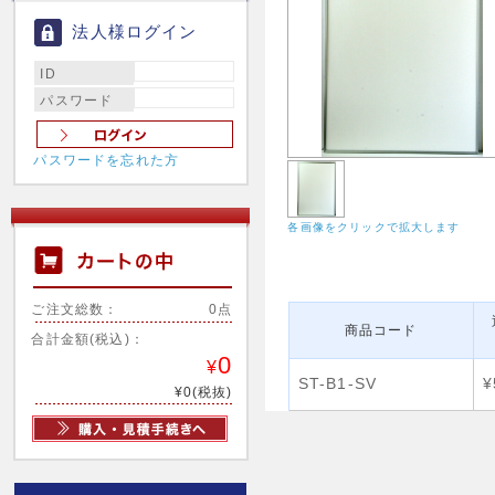
法人様ログイン
ID
パスワード
パスワードを忘れた方
各画像をクリックで拡大します
ご注文総数：
0点
商品コード
合計金額(税込)：
0
¥
ST-B1-SV
¥
¥0(税抜)