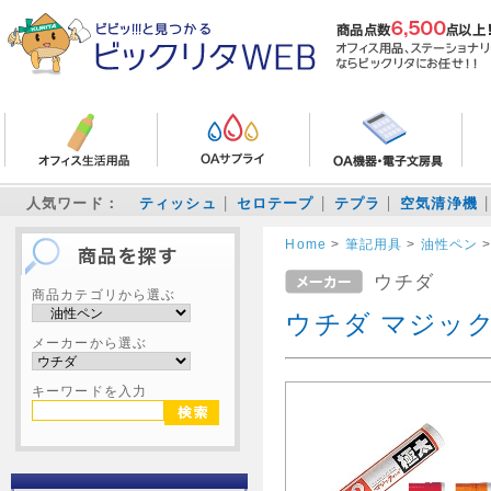
人気ワード：
ティッシュ
セロテープ
テプラ
空気清浄機
Home
>
筆記用具
>
油性ペン
ウチダ
商品カテゴリから選ぶ
ウチダ マジック
メーカーから選ぶ
キーワードを入力