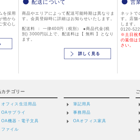
配送について
営
ムを採用
商品やエリアによって配送可能時期は異なりま
ネットで
が他から
す。会員登録時に詳細はお知らせいたします。
す。店舗
ご安心し
します。
配送料 ： 一律400円（税別） ●商品代金(税
0120-52
別) 3000円以上で、配送料は【 無料 】となり
※土日祝
ます。
の返信は
る
さい。
詳しく見る
品カテゴリー
オフィス生活用品
筆記用具
OAサプライ
事務用品
OA機器・電子文具
OAオフィス家具
ファイル