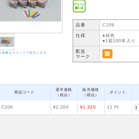
品番
C206
仕様
●緑色
●1箱100本入り
配送
各画像をクリックで拡大します
マーク
通常価格
販売価格
商品コード
ポイント
（税込）
（税込）
C206
¥2,200
¥1,320
12 Pt