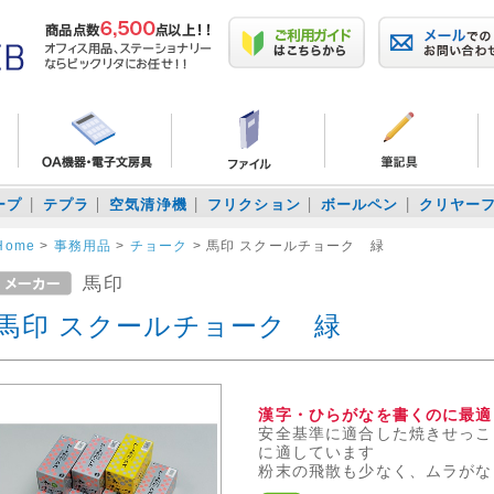
ープ
テプラ
空気清浄機
フリクション
ボールペン
クリヤー
Home
>
事務用品
>
チョーク
>
馬印 スクールチョーク 緑
馬印
馬印 スクールチョーク 緑
漢字・ひらがなを書くのに最適
安全基準に適合した焼きせっこ
に適しています
粉末の飛散も少なく、ムラがな