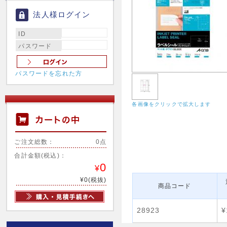
法人様ログイン
ID
パスワード
パスワードを忘れた方
各画像をクリックで拡大します
ご注文総数：
0点
合計金額(税込)：
0
¥
¥0(税抜)
商品コード
28923
¥