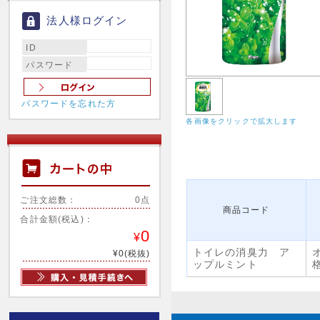
法人様ログイン
ID
パスワード
パスワードを忘れた方
各画像をクリックで拡大します
ご注文総数：
0点
商品コード
合計金額(税込)：
0
¥
トイレの消臭力 ア
¥0(税抜)
ップルミント