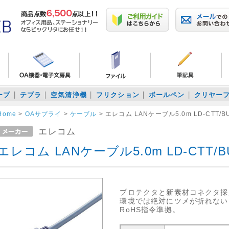
ープ
テプラ
空気清浄機
フリクション
ボールペン
クリヤー
Home
>
OAサプライ
>
ケーブル
>
エレコム LANケーブル5.0m LD-CTT/BU
エレコム
エレコム LANケーブル5.0m LD-CTT/B
プロテクタと新素材コネクタ採
環境では絶対にツメが折れない!
RoHS指令準拠。