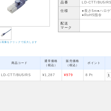
品番
LD-CTT/BU5/R
仕様
●長さ5m●ハロ
●RoHS指令
配送
マーク
各画像をクリックで拡大します
通常価格
販売価格
商品コード
ポイント
（税込）
（税込）
LD-CTT/BU5/RS
¥1,287
¥979
8 Pt