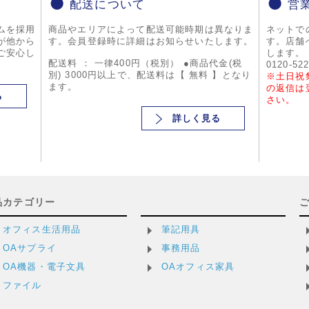
配送について
営
ムを採用
商品やエリアによって配送可能時期は異なりま
ネットで
が他から
す。会員登録時に詳細はお知らせいたします。
す。店舗
ご安心し
します。
配送料 ： 一律400円（税別） ●商品代金(税
0120-52
別) 3000円以上で、配送料は【 無料 】となり
※土日祝
ます。
の返信は
る
さい。
詳しく見る
品カテゴリー
オフィス生活用品
筆記用具
OAサプライ
事務用品
OA機器・電子文具
OAオフィス家具
ファイル