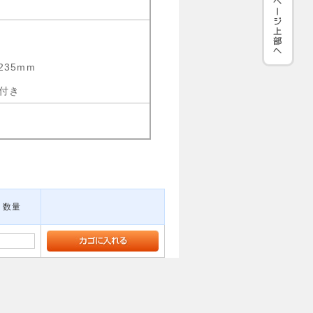
235mm
付き
数量