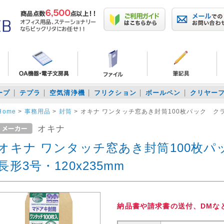
ープ
テプラ
空気清浄機
フリクション
ボールペン
クリヤー
Home
>
事務用品
>
封筒
>
オキナ ワンタッチ窓あき封筒100枚パック クラフ
オキナ
オキナ ワンタッチ窓あき封筒100枚
長形3号・120x235mm
納品書や請求書の送付、DMな