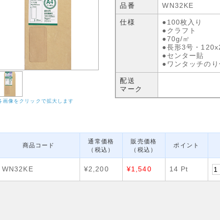
品番
WN32KE
仕様
●100枚入り
●クラフト
●70g/㎡
●長形3号・120x
●センター貼
●ワンタッチのり
配送
マーク
各画像をクリックで拡大します
通常価格
販売価格
商品コード
ポイント
（税込）
（税込）
WN32KE
¥2,200
¥1,540
14 Pt