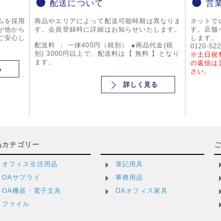
配送について
営
ムを採用
商品やエリアによって配送可能時期は異なりま
ネットで
が他から
す。会員登録時に詳細はお知らせいたします。
す。店舗
ご安心し
します。
配送料 ： 一律400円（税別） ●商品代金(税
0120-52
別) 3000円以上で、配送料は【 無料 】となり
※土日祝
ます。
の返信は
る
さい。
詳しく見る
品カテゴリー
オフィス生活用品
筆記用具
OAサプライ
事務用品
OA機器・電子文具
OAオフィス家具
ファイル