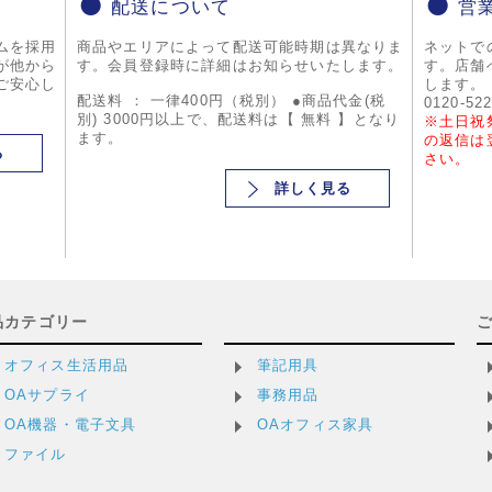
配送について
営
ムを採用
商品やエリアによって配送可能時期は異なりま
ネットで
が他から
す。会員登録時に詳細はお知らせいたします。
す。店舗
ご安心し
します。
配送料 ： 一律400円（税別） ●商品代金(税
0120-52
別) 3000円以上で、配送料は【 無料 】となり
※土日祝
ます。
の返信は
る
さい。
詳しく見る
品カテゴリー
オフィス生活用品
筆記用具
OAサプライ
事務用品
OA機器・電子文具
OAオフィス家具
ファイル