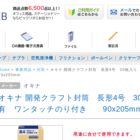
ープ
テプラ
空気清浄機
フリクション
ボールペン
クリヤー
Home
>
事務用品
>
封筒
>
オキナ 開発クラフト封筒 長形4号 30枚
90x205mm
オキナ
オキナ 開発クラフト封筒 長形4号 3
有 ワンタッチのり付き 90x205m
用途に合せて使用できます。