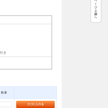
㎡
付き
数量