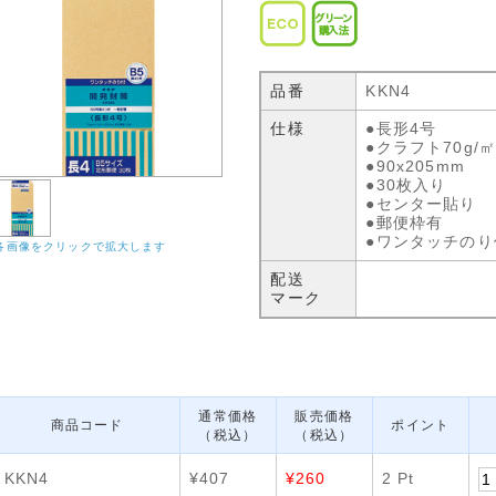
品番
KKN4
仕様
●長形4号
●クラフト70g/
●90x205mm
●30枚入り
●センター貼り
●郵便枠有
●ワンタッチのり
各画像をクリックで拡大します
配送
マーク
通常価格
販売価格
商品コード
ポイント
（税込）
（税込）
KKN4
¥407
¥260
2 Pt