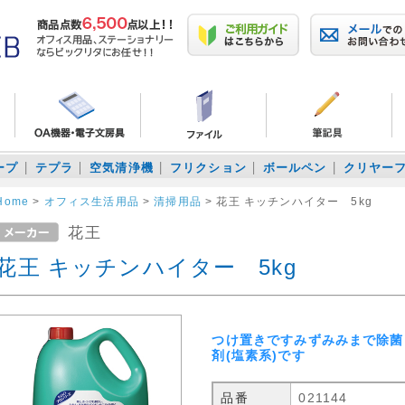
ープ
テプラ
空気清浄機
フリクション
ボールペン
クリヤー
Home
>
オフィス生活用品
>
清掃用品
>
花王 キッチンハイター 5kg
花王
花王 キッチンハイター 5kg
つけ置きですみずみみまで除菌
剤(塩素系)です
品番
021144