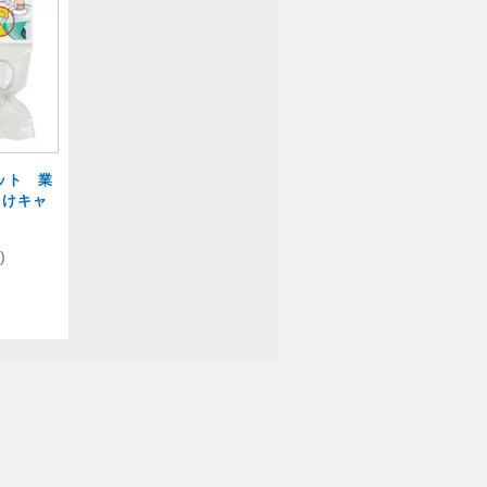
ット 業
分けキャ
)