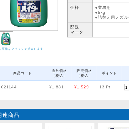
仕様
●業務用
●5kg
●詰替え用ノズル
配送
マーク
各画像をクリックで拡大します
通常価格
販売価格
商品コード
ポイント
（税込）
（税込）
021144
¥1,881
¥1,529
13 Pt
関連商品