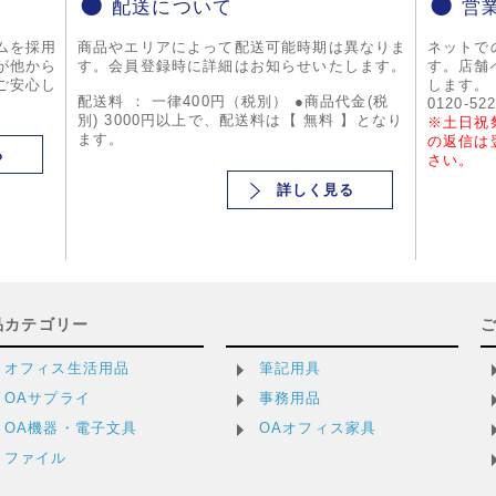
配送について
営
ムを採用
商品やエリアによって配送可能時期は異なりま
ネットで
が他から
す。会員登録時に詳細はお知らせいたします。
す。店舗
ご安心し
します。
配送料 ： 一律400円（税別） ●商品代金(税
0120-52
別) 3000円以上で、配送料は【 無料 】となり
※土日祝
ます。
の返信は
る
さい。
詳しく見る
品カテゴリー
オフィス生活用品
筆記用具
OAサプライ
事務用品
OA機器・電子文具
OAオフィス家具
ファイル