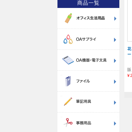
商品一覧
花
ー
販
¥