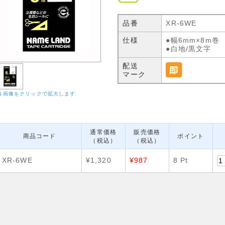
品番
XR-6WE
仕様
●幅6mm×8m巻
●白地/黒文字
配送
マーク
各画像をクリックで拡大します
通常価格
販売価格
商品コード
ポイント
（税込）
（税込）
XR-6WE
¥1,320
¥987
8 Pt