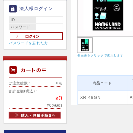
法人様ログイン
ID
パスワード
パスワードを忘れた方
各画像をクリックで拡大します
ご注文総数：
0点
商品コード
合計金額(税込)：
0
XR-46GN
¥
¥
¥0(税抜)