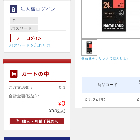
法人様ログイン
ID
パスワード
パスワードを忘れた方
各画像をクリックで拡大します
商品コード
ご注文総数：
0点
合計金額(税込)：
XR-24RD
¥
0
¥
¥0(税抜)