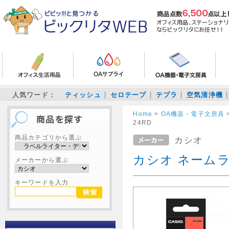
人気ワード：
ティッシュ
セロテープ
テプラ
空気清浄機
Home
>
OA機器・電子文房具
24RD
商品カテゴリから選ぶ
カシオ
カシオ ネームラン
メーカーから選ぶ
キーワードを入力