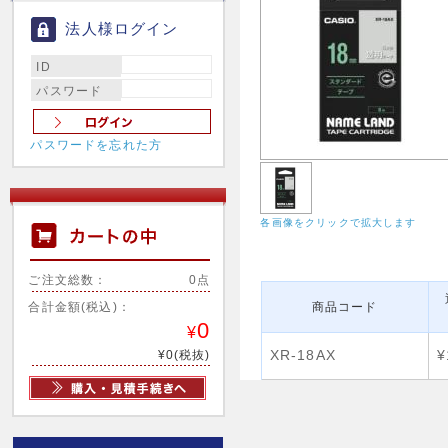
法人様ログイン
ID
パスワード
パスワードを忘れた方
各画像をクリックで拡大します
ご注文総数：
0点
合計金額(税込)：
商品コード
0
¥
XR-18AX
¥
¥0(税抜)