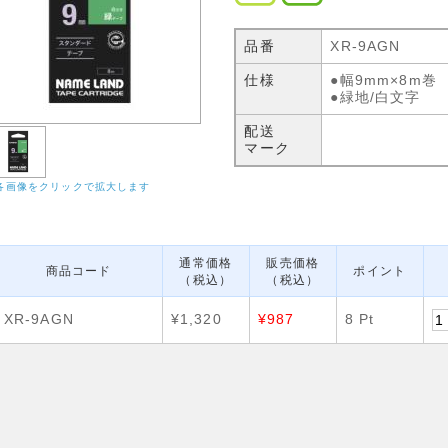
品番
XR-9AGN
仕様
●幅9mm×8m巻
●緑地/白文字
配送
マーク
各画像をクリックで拡大します
通常価格
販売価格
商品コード
ポイント
（税込）
（税込）
XR-9AGN
¥1,320
¥987
8 Pt