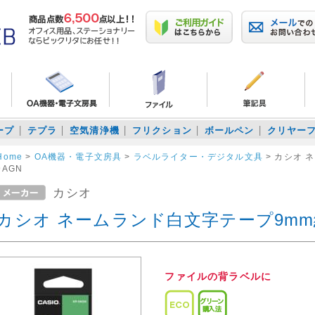
ープ
テプラ
空気清浄機
フリクション
ボールペン
クリヤー
Home
>
OA機器・電子文房具
>
ラベルライター・デジタル文具
>
カシオ 
9AGN
カシオ
カシオ ネームランド白文字テープ9mm緑
ファイルの背ラベルに