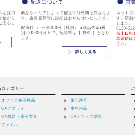
配送について
営
ムを採用
商品やエリアによって配送可能時期は異なりま
ネットで
が他から
す。会員登録時に詳細はお知らせいたします。
す。店舗
ご安心し
します。
配送料 ： 一律400円（税別） ●商品代金(税
0120-52
別) 3000円以上で、配送料は【 無料 】となり
※土日祝
ます。
の返信は
る
さい。
詳しく見る
品カテゴリー
オフィス生活用品
筆記用具
OAサプライ
事務用品
OA機器・電子文具
OAオフィス家具
ファイル