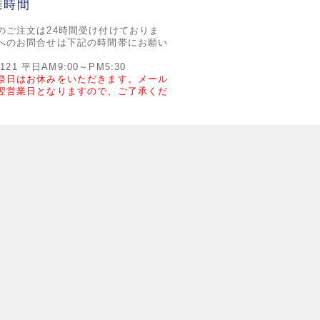
業時間
のご注文は24時間受け付けておりま
へのお問合せは下記の時間帯にお願い
2121 平日AM9:00～PM5:30
祭日はお休みをいただきます。メール
翌営業日となりますので、ご了承くだ
ご利用ガイド
ご注文の流れ
ポイントについて
配送・送料について
返品・交換について