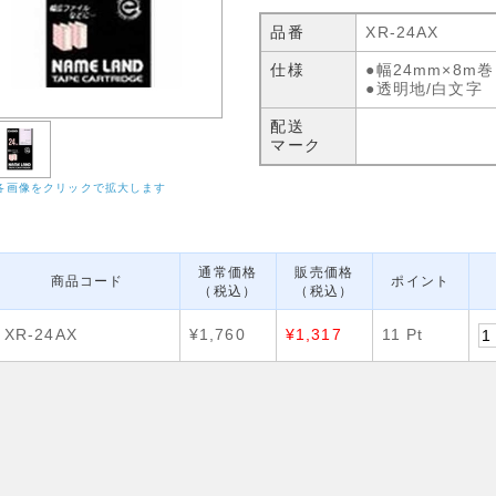
品番
XR-24AX
仕様
●幅24mm×8m巻
●透明地/白文字
配送
マーク
各画像をクリックで拡大します
通常価格
販売価格
商品コード
ポイント
（税込）
（税込）
XR-24AX
¥1,760
¥1,317
11 Pt