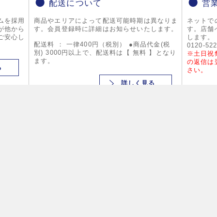
配送について
営
ムを採用
商品やエリアによって配送可能時期は異なりま
ネットで
が他から
す。会員登録時に詳細はお知らせいたします。
す。店舗
ご安心し
します。
配送料 ： 一律400円（税別） ●商品代金(税
0120-52
別) 3000円以上で、配送料は【 無料 】となり
※土日祝
ます。
の返信は
る
さい。
詳しく見る
品カテゴリー
オフィス生活用品
筆記用具
OAサプライ
事務用品
OA機器・電子文具
OAオフィス家具
ファイル